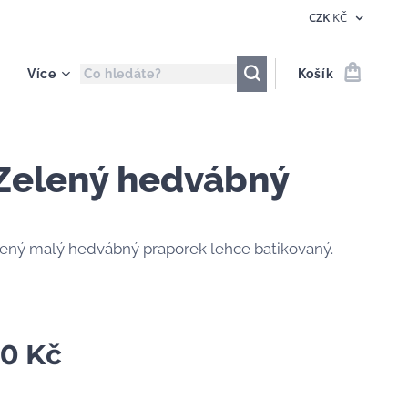
CZK
KČ
Více
Košík
 Zelený hedvábný
lený malý hedvábný praporek lehce batikovaný.
00
Kč