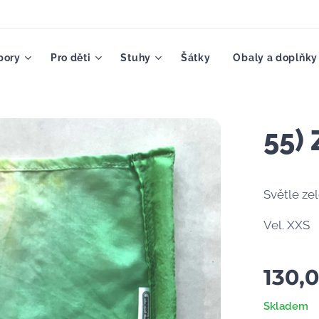
pory
Pro děti
Stuhy
Šátky
Obaly a doplňky
55)
Světle ze
Vel. XXS
130,
Skladem