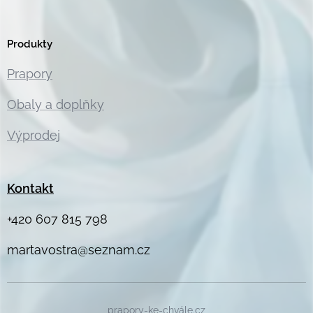
Produkty
Prapory
Obaly a doplňky
Výprodej
Kontakt
+420 607 815 798
martavostra@seznam.cz
prapory-ke-chvále.cz