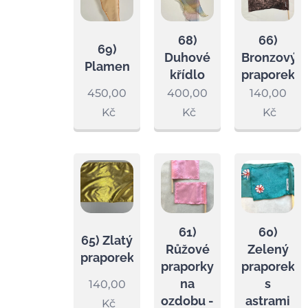
68)
66)
69)
Duhové
Bronzový
Plamen
křídlo
praporek
450,00
400,00
140,00
Kč
Kč
Kč
61)
60)
65) Zlatý
Růžové
Zelený
praporek
praporky
praporek
na
s
140,00
ozdobu -
astrami
Kč