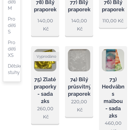
děti
78) Bílý
77) Bílý
76) Bílý
M
praporek
praporek
praporek
Pro
140,00
140,00
110,00
Kč
děti
Kč
Kč
S
Pro
děti
XS
Vyprodáno
Dětské
stuhy
75) Zlaté
73)
74) Bílý
praporky
Hedvábné
průsvitný
- sada
s
praporek
2ks
malbou
220,00
- sada
260,00
Kč
2ks
Kč
460,00