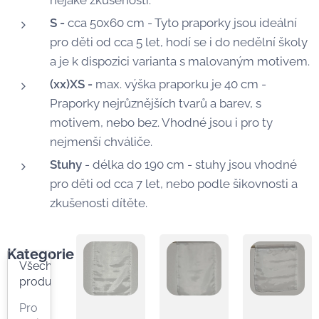
nějaké zkušenosti.
S -
cca 50x60 cm - Tyto praporky jsou ideální
pro děti od cca 5 let, hodí se i do nedělní školy
a je k dispozici varianta s malovaným motivem.
(xx)XS -
max. výška praporku je 40 cm -
Praporky nejrůznějších tvarů a barev, s
motivem, nebo bez. Vhodné jsou i pro ty
nejmenší chváliče.
Stuhy
- délka do 190 cm - stuhy jsou vhodné
pro děti od cca 7 let, nebo podle šikovnosti a
zkušenosti dítěte.
Kategorie
Všechny
produkty
Pro