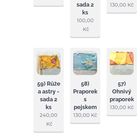
sada 2
130,00
Kč
ks
100,00
Kč
59) Růže
58)
57)
a astry -
Praporek
Ohnivý
sada 2
s
praporek
ks
pejskem
130,00
Kč
240,00
130,00
Kč
Kč