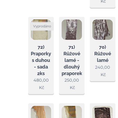
Kč
Vyprodáno
72)
71)
70)
Praporky
Růžové
Růžové
s duhou
lamé -
lamé
- sada
dlouhý
240,00
2ks
praporek
Kč
480,00
250,00
Kč
Kč