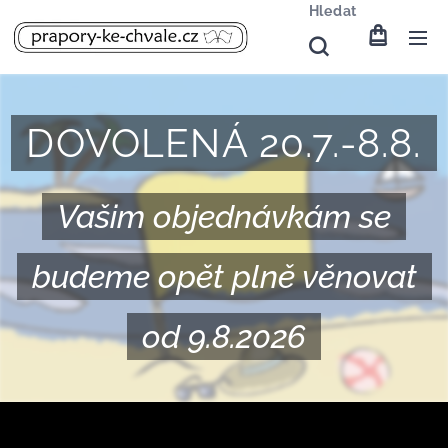
Hledat
DOVOLENÁ 20.7.-8.8.
Vašim objednávkám se
budeme opět plně věnovat
od 9.8.2026