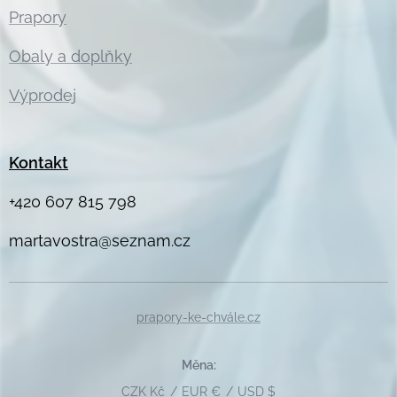
Prapory
Obaly a doplňky
Výprodej
Kontakt
+420 607 815 798
martavostra@seznam.cz
prapory-ke-chvále.cz
Měna
CZK Kč
EUR €
USD $