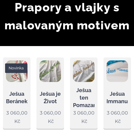
Prapory a vlajky s
malovaným motivem
Novinka
Ješua
Ješua
Ješua je
Ješua
ten
Beránek
Život
Immanuel
Pomazaný
3 060,00
3 060,00
3 060,00
3 060,00
Kč
Kč
Kč
Kč