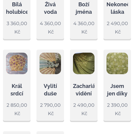
Bílá
Živá
Boží
Nekonečn
holubice
voda
jména
láska
3 360,00
4 360,00
4 360,00
2 490,00
Kč
Kč
Kč
Kč
Král
Vylití
Zachariášovo
Jsem
srdcí
duše
vidění
jen díky
2 850,00
2 790,00
2 490,00
2 390,00
Kč
Kč
Kč
Kč