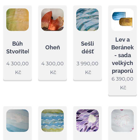
Lev a
Bůh
Sešli
Beránek
Oheň
Stvořitel
déšť
- sada
velkých
4 300,00
4 300,00
3 990,00
praporů
Kč
Kč
Kč
6 390,00
Kč