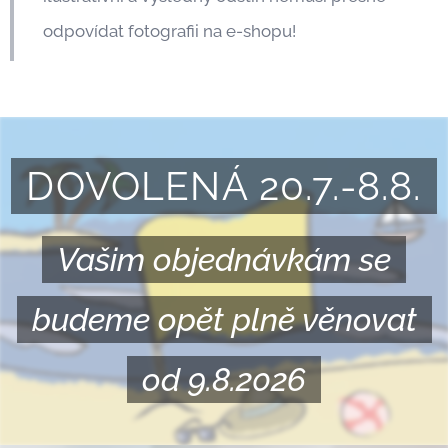
odpovídat fotografii na e-shopu!
DOVOLENÁ 20.7.-8.8.
Vašim objednávkám se
budeme opět plně věnovat
od 9.8.2026