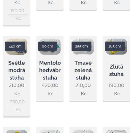
Kč
Kč
Kč
Kč
190,00
Kč
440 cm
90 cm
255 cm
185 cm
Světle
Mentolová
Tmavě
Žlutá
modrá
hedvábná
zelená
stuha
stuha
stuha
stuha
210,00
420,00
210,00
190,00
Kč
Kč
Kč
Kč
250,00
Kč