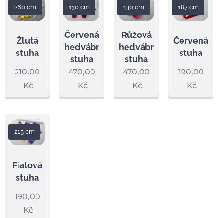
260 cm
130 cm
130 cm
187 cm
Červená
Růžová
Žlutá
Červená
hedvábná
hedvábná
stuha
stuha
stuha
stuha
210,00
470,00
470,00
190,00
Kč
Kč
Kč
Kč
215 cm
Fialová
stuha
190,00
Kč