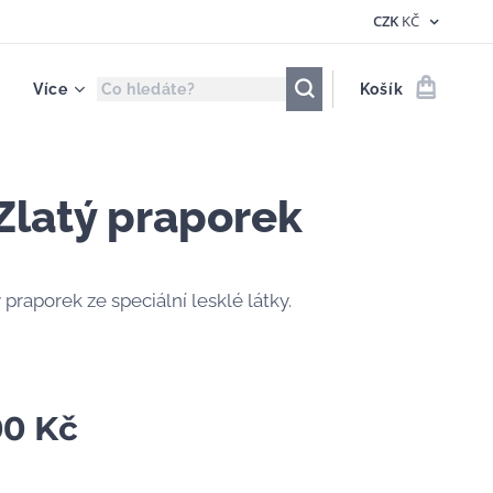
CZK
KČ
Více
Košík
 Zlatý praporek
 praporek ze speciální lesklé látky.
00
Kč