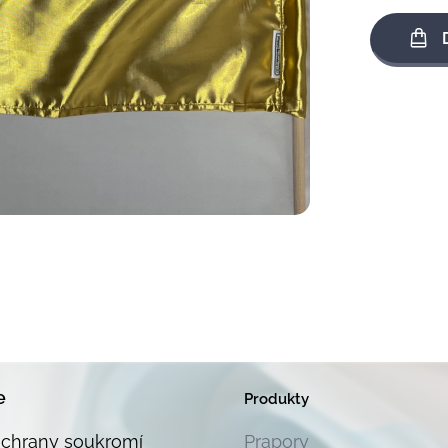
e
Produkty
ochrany soukromí
Prapory