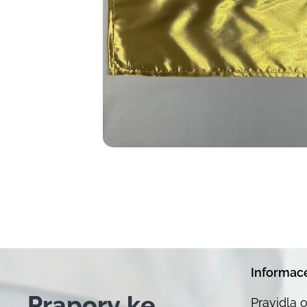
Informac
Prapor
y ke
Pravidla 