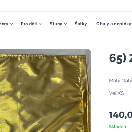
pory
Pro děti
Stuhy
Šátky
Obaly a doplňky
65)
Malý zlatý
Vel.XS
140,
Skladem