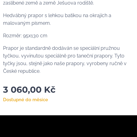
zaslíbené země a země Ješuova rodiště.
Hedvábný prapor s lehkou batikou na okrajích a
malovaným písmem.
Rozměr: 95x130 cm
Prapor je standardně dodáván se speciální pružnou
tyčkou, vyvinutou speciálně pro taneční prapory. Tyto
tyčky jsou, stejně jako naše prapory, vyrobeny ručně v
České republice.
3 060,00
Kč
Dostupné do měsíce