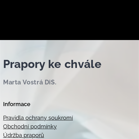
Prapor
y ke chvále
Marta Vostrá DiS.
Informace
Pravidla ochrany soukromí
Obchodní podmínky
Údržba praporů