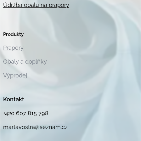
Údržba obalu na prapory
Produkty
Prapory
Obaly a doplňky
Výprodej
Kontakt
+420 607 815 798
martavostra@seznam.cz