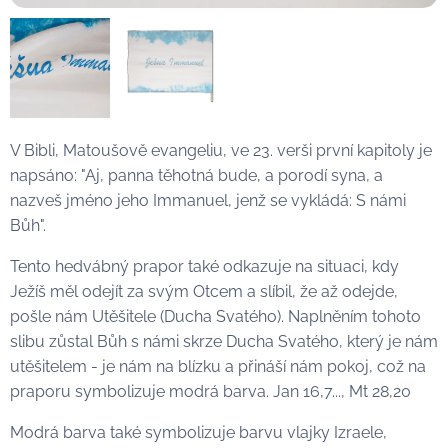
V Bibli, Matoušově evangeliu, ve 23. verši první kapitoly je
napsáno: "Aj, panna těhotná bude, a porodí syna, a
nazveš jméno jeho Immanuel, jenž se vykládá: S námi
Bůh".
Tento hedvábný prapor také odkazuje na situaci, kdy
Ježíš měl odejít za svým Otcem a slíbil, že až odejde,
pošle nám Utěšitele (Ducha Svatého). Naplněním tohoto
slibu zůstal Bůh s námi skrze Ducha Svatého, který je nám
utěšitelem -
je nám na blízku a přináší nám pokoj, což na
praporu symbolizuje modrá barva. Jan 16,7..., Mt 28,20
Modrá barva také symbolizuje barvu vlajky Izraele,