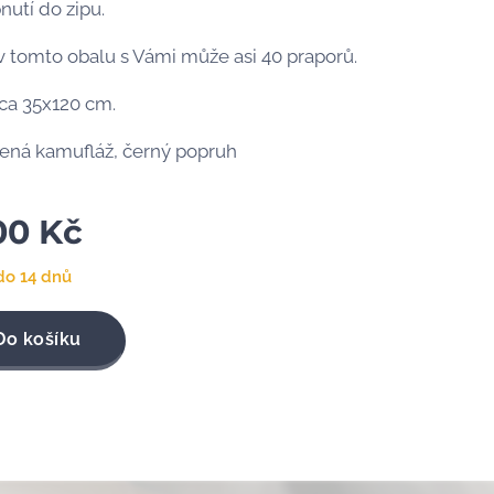
pnutí do zipu.
v tomto obalu s Vámi může asi 40 praporů.
cca 35x120 cm.
lená kamufláž, černý popruh
00
Kč
do 14 dnů
Do košíku