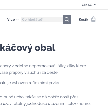
CZK
KČ
Více
Košík
káčový obal
rapory z odolné nepromokavé látky, díky které
vaše prapory v suchu i za deště.
alu je vybaven reflexními prvky.
dlouhé ucho, takže se dá dobře nosit přes
e uzavíratelný jednoduše utažením, takže nehrozí