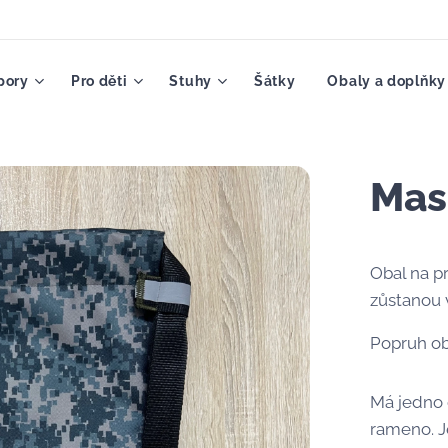
pory
Pro děti
Stuhy
Šátky
Obaly a doplňky
Mas
Obal na p
zůstanou 
Popruh ob
Má jedno 
rameno. J