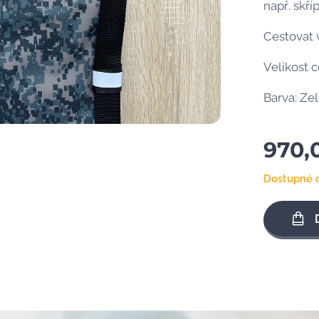
např. skří
Cestovat 
Velikost 
Barva: Ze
970,
Dostupné 