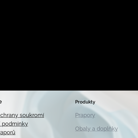
e
Produkty
ochrany soukromí
Prapory
 podmínky
Obaly a doplňky
raporů