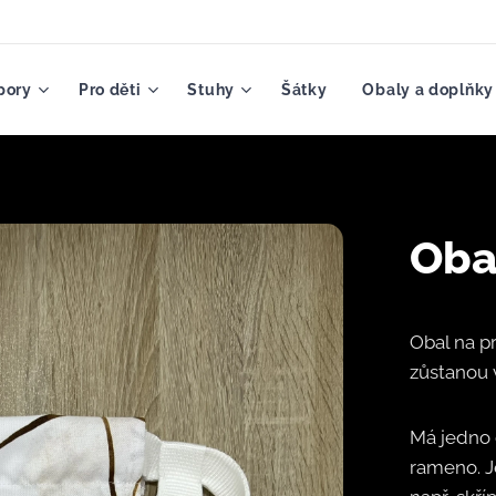
pory
Pro děti
Stuhy
Šátky
Obaly a doplňky
Oba
Obal na p
zůstanou 
Má jedno 
rameno. J