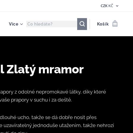
CZK
KČ
Více
Košík
l Zlatý mramor
rapory z odolné nepromokavé látky, díky které
vaše prapory v suchu i za deště.
dlouhé ucho, takže se dá dobře nosit přes
e uzavíratelný jednoduše utažením, takže nehrozí