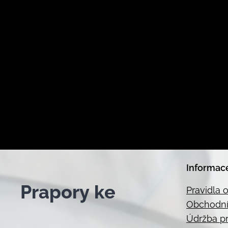
Informac
Prapor
y ke
Pravidla 
Obchodní
Údržba p