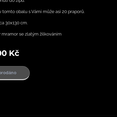
pnutí do zipu.
v tomto obalu s Vámi může asi 20 praporů.
cca 30x130 cm.
lý mramor se zlatým žilkováním
00
Kč
prodáno