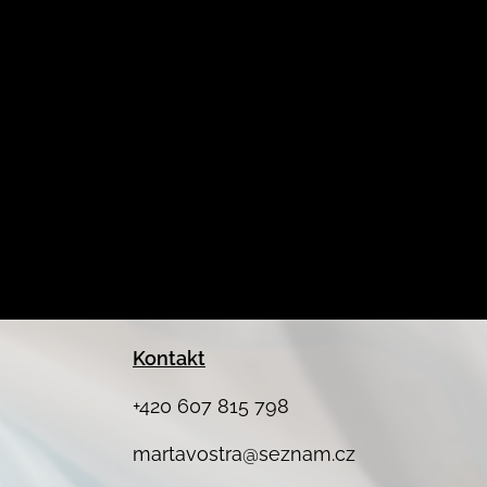
Kontakt
+420 607 815 798
martavostra@seznam.cz