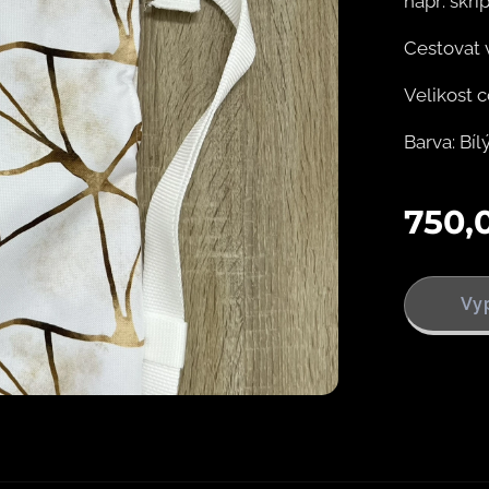
např. skří
Cestovat 
Velikost 
Barva: Bí
750,
Vy