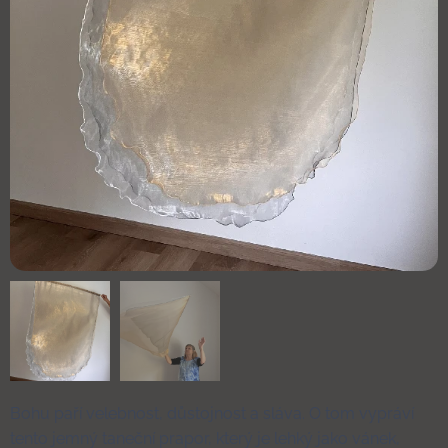
Bohu paří velebnost, důstojnost a sláva. O tom vypráví
tento jemný taneční prapor, který je lehký jako vánek,