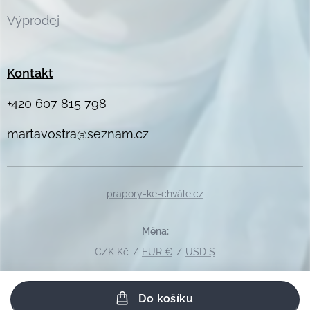
Výprodej
Kontakt
+420 607 815 798
martavostra@seznam.cz
prapory-ke-chvále.cz
Měna
CZK Kč
EUR €
USD $
Do košíku