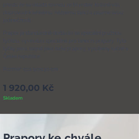
přesto že se skládá rovnou ze tří vrstev. Krásně vás
doprovodí k lehkému, něžnému tanci a zaujme svou
jedinečností.
Prapor je standardně dodáván se speciální pružnou
tyčkou, vyvinutou speciálně pro taneční prapory. Tyto
tyčky jsou, stejně jako naše prapory, vyrobeny ručně v
České republice.
Rozměr: cca 90x130 cm
1 920,00
Kč
Skladem
Prapor
y ke chvále