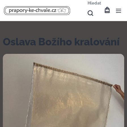
Hledat
Oslava Božího kralování