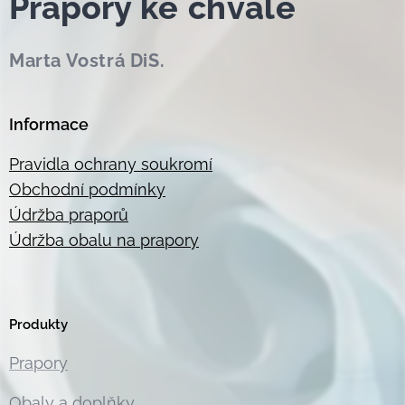
Prapor
y ke chvále
Marta Vostrá DiS.
Informace
Pravidla ochrany soukromí
Obchodní podmínky
Údržba praporů
Údržba obalu na prapory
Produkty
Prapory
Obaly a doplňky