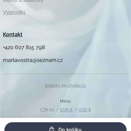
Výprodej
Kontakt
+420 607 815 798
martavostra@seznam.cz
prapory-ke-chvále.cz
Měna
CZK Kč
EUR €
USD $
Do košíku