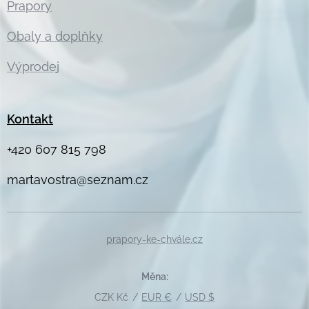
Prapory
Obaly a doplňky
Výprodej
Kontakt
+420 607 815 798
martavostra@seznam.cz
prapory-ke-chvále.cz
Měna
CZK Kč
EUR €
USD $