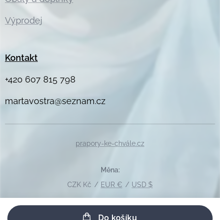
Výprodej
Kontakt
+420 607 815 798
martavostra@seznam.cz
prapory-ke-chvále.cz
Měna
CZK Kč
EUR €
USD $
Do košíku