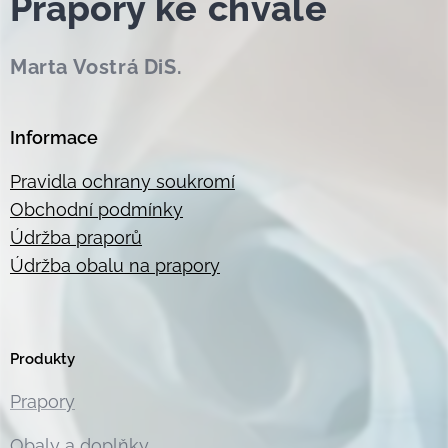
Prapor
y ke chvále
Marta Vostrá DiS.
Informace
Pravidla ochrany soukromí
Obchodní podmínky
Údržba praporů
Údržba obalu na prapory
Produkty
Prapory
Obaly a doplňky