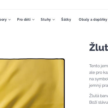
pory
Pro děti
Stuhy
Šátky
Obaly a doplňky
Žlu
Tento jem
ale pro k
na symbol
jemný prap
Žlutá barv
Boží slávu